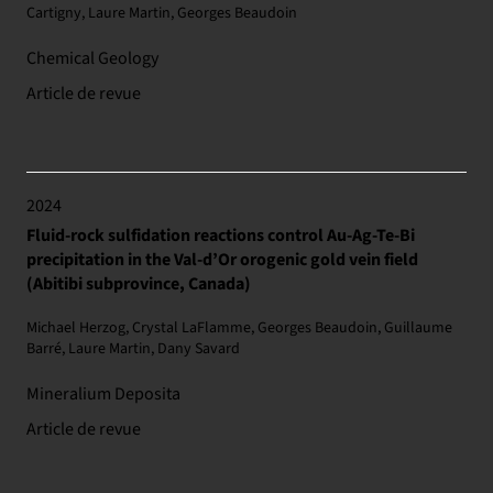
Cartigny, Laure Martin, Georges Beaudoin
Chemical Geology
Article de revue
2024
Fluid-rock sulfidation reactions control Au-Ag-Te-Bi
precipitation in the Val-d’Or orogenic gold vein field
(Abitibi subprovince, Canada)
Michael Herzog, Crystal LaFlamme, Georges Beaudoin, Guillaume
Barré, Laure Martin, Dany Savard
Mineralium Deposita
Article de revue