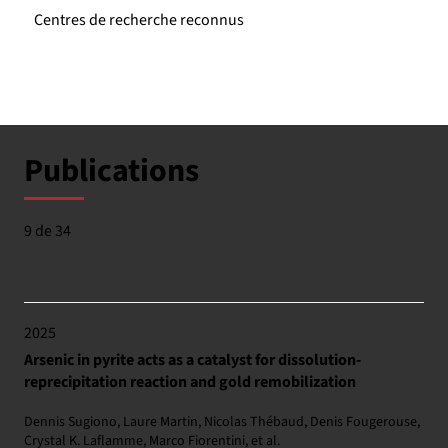
Centres de recherche reconnus
Publications
9 de 34
2025
Arsenic in pyrite acts as a catalyst for dissolution-
reprecipitation reaction and gold remobilization
Dennis Sugiono, Laure Martin, Nicolas Thébaud, Denis Fougerouse,
Crystal K. Laflamme, Marco Fiorentini, et al.