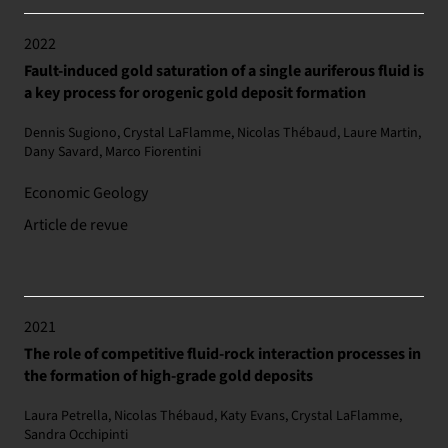
2022
Fault-induced gold saturation of a single auriferous fluid is
a key process for orogenic gold deposit formation
Dennis Sugiono, Crystal LaFlamme, Nicolas Thébaud, Laure Martin,
Dany Savard, Marco Fiorentini
Economic Geology
Article de revue
2021
The role of competitive fluid-rock interaction processes in
the formation of high-grade gold deposits
Laura Petrella, Nicolas Thébaud, Katy Evans, Crystal LaFlamme,
Sandra Occhipinti