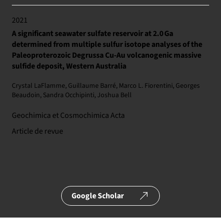
2021
A significant seawater sulfate reservoir at 2.0 Ga
determined from multiple sulfur isotope analyses of the
Paleoproterozoic Degrussa Cu-Au volcanogenic massive
sulfide deposit, Western Australia
Crystal LaFlamme, Guillaume Barré, Marco L. Fiorentini, Georges
Beaudoin, Sandra Occhipinti, Joshua Bell
Geochimica et Cosmochimica Acta
Article de revue
Google Scholar