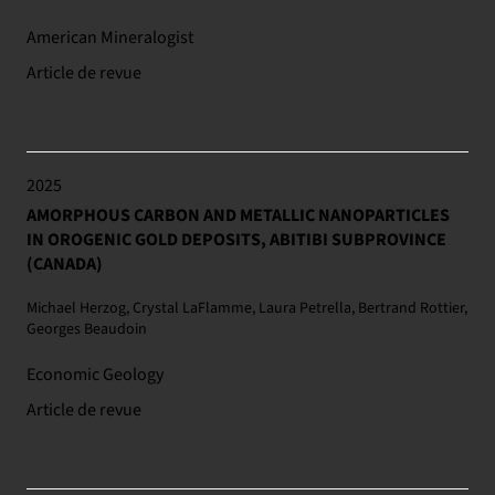
American Mineralogist
Article de revue
2025
AMORPHOUS CARBON AND METALLIC NANOPARTICLES
IN OROGENIC GOLD DEPOSITS, ABITIBI SUBPROVINCE
(CANADA)
Michael Herzog, Crystal LaFlamme, Laura Petrella, Bertrand Rottier,
Georges Beaudoin
Economic Geology
Article de revue